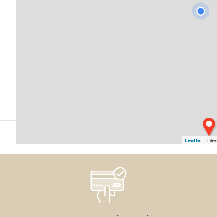
| Tile
Leaflet