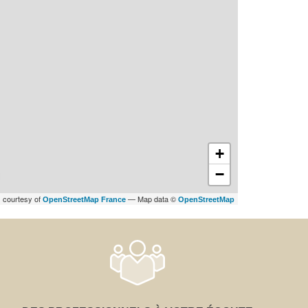
+
−
s courtesy of
— Map data ©
OpenStreetMap France
OpenStreetMap