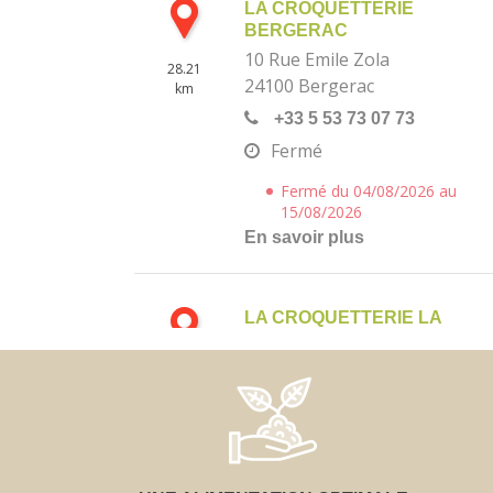
LA CROQUETTERIE
BERGERAC
10 Rue Emile Zola
28.21
24100
Bergerac
km
+33 5 53 73 07 73
Fermé
Fermé du 04/08/2026 au
15/08/2026
En savoir plus
LA CROQUETTERIE LA
REOLE
194, route du Flaütat
69.08
33190
Montagoudin
km
+33 5 56 71 29 88
Fermé
En savoir plus