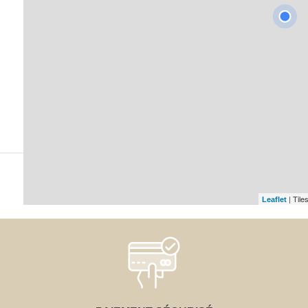
| Tile
Leaflet