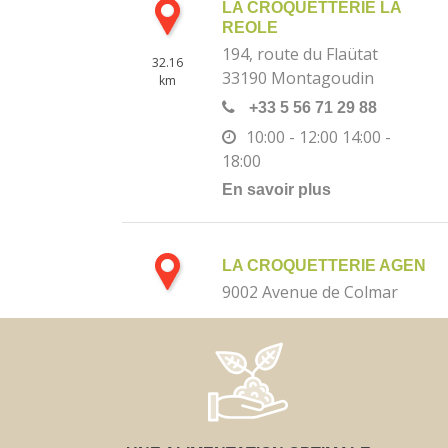
LA CROQUETTERIE LA
REOLE
194, route du Flaütat
32.16
33190
Montagoudin
km
+33 5 56 71 29 88
10:00 - 12:00
14:00 -
18:00
En savoir plus
LA CROQUETTERIE AGEN
9002 Avenue de Colmar
47 000
Agen
33.46
km
+33 5 53 66 24 96
10:00 - 12:30
14:30 -
19:00
En savoir plus