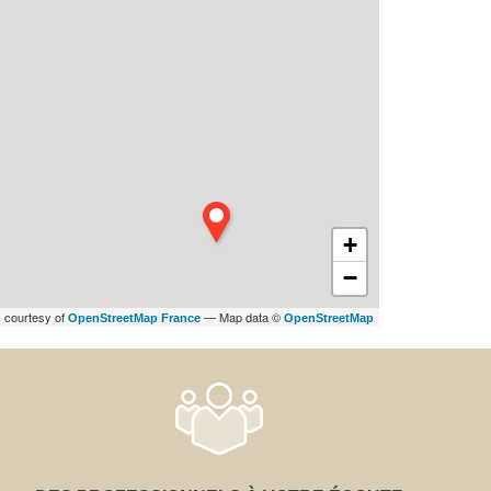
+
−
s courtesy of
— Map data ©
OpenStreetMap France
OpenStreetMap