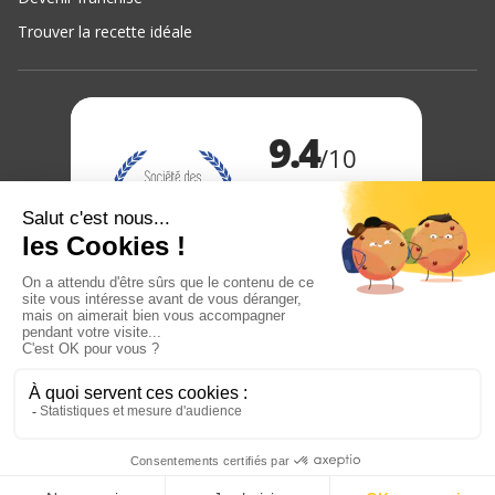
Trouver la recette idéale
Marchand approuvé par la Société des Avis Garantis,
cliquez ici
.
pour vérifier
9.4
/10
233 avis