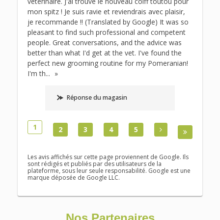
vétérinaire. J'ai trouvé le nouveau coiff toutou pour
mon spitz ! Je suis ravie et reviendrais avec plaisir,
je recommande !! (Translated by Google) It was so
pleasant to find such professional and competent
people. Great conversations, and the advice was
better than what I'd get at the vet. I've found the
perfect new grooming routine for my Pomeranian!
I'm th
...
Réponse du magasin
1
2
3
4
5
Les avis affichés sur cette page proviennent de Google. Ils
sont rédigés et publiés par des utilisateurs de la
plateforme, sous leur seule responsabilité. Google est une
marque déposée de Google LLC.
Nos Partenaires