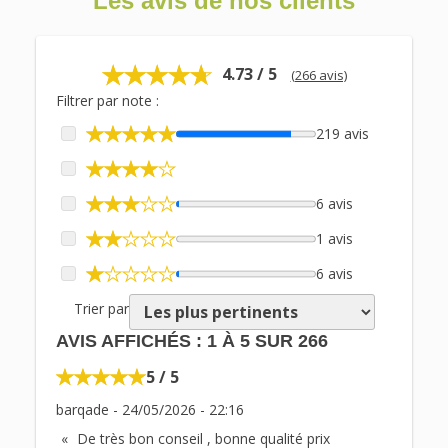
Les avis de nos clients
4.73 / 5
(266 avis)
Filtrer par note :
219 avis
6 avis
1 avis
6 avis
Trier par
AVIS AFFICHÉS :
1
À
5
SUR
266
5 / 5
barqade
-
24/05/2026
-
22:16
De très bon conseil , bonne qualité prix