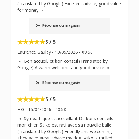
(Translated by Google) Excellent advice, good value
for money
Réponse du magasin
5 / 5
Laurence Gaulay
-
13/05/2026
-
09:56
Bon accueil, et bon conseil (Translated by
Google) A warm welcome and good advice
Réponse du magasin
5 / 5
E G
-
15/04/2026
-
20:58
Sympathique et accueillant De bons conseils
mon chien Saiko est ravi avec sa nouvelle balle
(Translated by Google) Friendly and welcoming.
They gave great advice; my dog ​​Saiko is thrilled