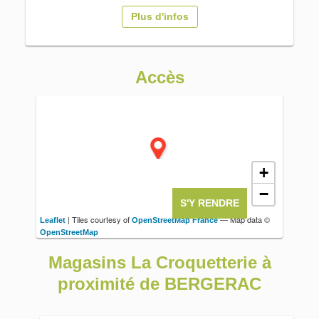
Plus d'infos
Accès
+
−
S'Y RENDRE
| Tiles courtesy of
— Map data ©
Leaflet
OpenStreetMap France
OpenStreetMap
Magasins La Croquetterie à
proximité de BERGERAC