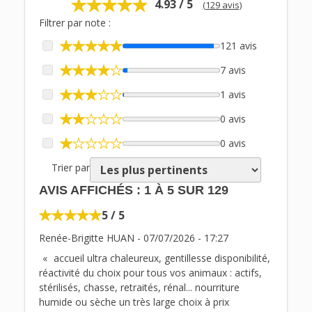
4.93 / 5
(129 avis)
Filtrer par note :
121 avis
7 avis
1 avis
0 avis
0 avis
Trier par
AVIS AFFICHÉS :
1
À
5
SUR
129
5 / 5
Renée-Brigitte HUAN
-
07/07/2026
-
17:27
accueil ultra chaleureux, gentillesse disponibilité,
réactivité du choix pour tous vos animaux : actifs,
stérilisés, chasse, retraités, rénal... nourriture
humide ou sèche un très large choix à prix