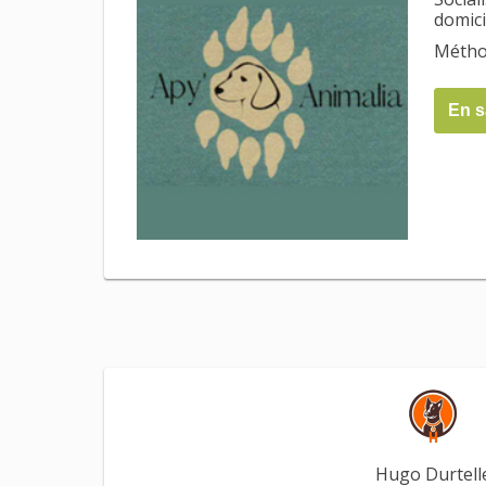
domici
Méthod
En s
Hugo Durtell