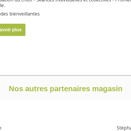
le.
es bienveillantes
avoir plus
Nos autres partenaires magasin
e
Stépha