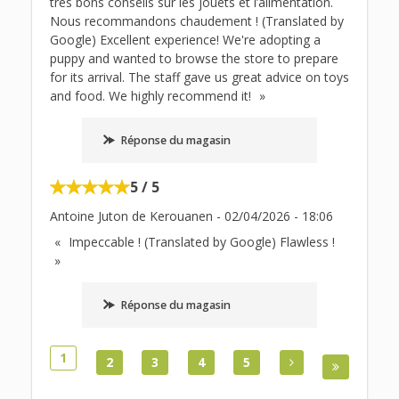
très bons conseils sur les jouets et l’alimentation.
Nous recommandons chaudement ! (Translated by
Google) Excellent experience! We're adopting a
puppy and wanted to browse the store to prepare
for its arrival. The staff gave us great advice on toys
and food. We highly recommend it!
Réponse du magasin
5 / 5
Antoine Juton de Kerouanen
-
02/04/2026
-
18:06
Impeccable ! (Translated by Google) Flawless !
Réponse du magasin
1
2
3
4
5