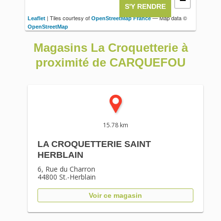
−
S'Y RENDRE
| Tiles courtesy of
— Map data ©
Leaflet
OpenStreetMap France
OpenStreetMap
Magasins La Croquetterie à
proximité de CARQUEFOU
15.78 km
LA CROQUETTERIE SAINT
HERBLAIN
6, Rue du Charron
44800
St.-Herblain
Voir ce magasin