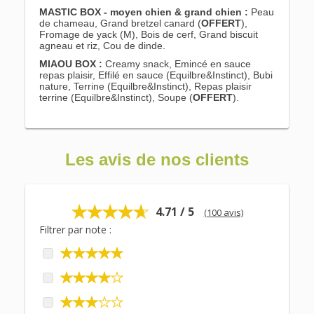
MASTIC BOX - moyen chien & grand chien :
Peau
de chameau, Grand bretzel canard (
OFFERT
),
Fromage de yack (M), Bois de cerf, Grand biscuit
agneau et riz, Cou de dinde.
MIAOU BOX :
Creamy snack, Emincé en sauce
repas plaisir, Effilé en sauce (Equilbre&Instinct), Bubi
nature, Terrine (Equilbre&Instinct), Repas plaisir
terrine (Equilbre&Instinct), Soupe (
OFFERT
).
Les avis de nos clients
4.71 / 5
(100 avis)
Filtrer par note :