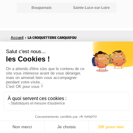
Bouguenais
Sainte-Luce-sur-Loire
LA CROQUETTERIE CARQUEFOU
Accueil
›
UNE ALIMENTATION OPTIMALE
sans OGM ni conservateurs
PAIEMENT SÉCURISÉ
Retrait en magasin-conseil ou livraison où
vous souhaitez
DES PROFESSIONNELS À VOTRE
ÉCOUTE
Une équipe formée en Nutrition et
Comportement
9.4
/10
233 avis