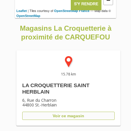
−
S'Y RENDRE
| Tiles courtesy of
— Map data ©
Leaflet
OpenStreetMap France
OpenStreetMap
Magasins La Croquetterie à
proximité de CARQUEFOU
15.78 km
LA CROQUETTERIE SAINT
HERBLAIN
6, Rue du Charron
44800
St.-Herblain
Voir ce magasin