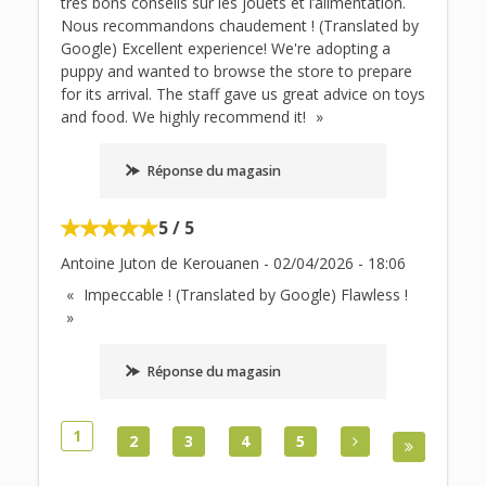
très bons conseils sur les jouets et l’alimentation.
Nous recommandons chaudement ! (Translated by
Google) Excellent experience! We're adopting a
puppy and wanted to browse the store to prepare
for its arrival. The staff gave us great advice on toys
and food. We highly recommend it!
Réponse du magasin
5 / 5
Antoine Juton de Kerouanen
-
02/04/2026
-
18:06
Impeccable ! (Translated by Google) Flawless !
Réponse du magasin
1
2
3
4
5