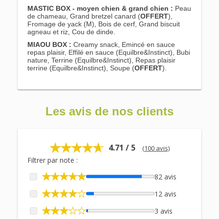
MASTIC BOX - moyen chien & grand chien :
Peau
de chameau, Grand bretzel canard (
OFFERT
),
Fromage de yack (M), Bois de cerf, Grand biscuit
agneau et riz, Cou de dinde.
MIAOU BOX :
Creamy snack, Emincé en sauce
repas plaisir, Effilé en sauce (Equilbre&Instinct), Bubi
nature, Terrine (Equilbre&Instinct), Repas plaisir
terrine (Equilbre&Instinct), Soupe (
OFFERT
).
Les avis de nos clients
4.71 / 5
(100 avis)
Filtrer par note :
82 avis
12 avis
3 avis