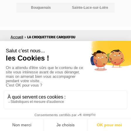
Bouguenais
Sainte-Luce-sur-Loire
LA CROQUETTERIE CARQUEFOU
Accueil
›
UNE ALIMENTATION OPTIMALE
sans OGM ni conservateurs
PAIEMENT SÉCURISÉ
Retrait en magasin-conseil ou livraison où
vous souhaitez
DES PROFESSIONNELS À VOTRE
ÉCOUTE
Une équipe formée en Nutrition et
Comportement
9.4
/10
233 avis